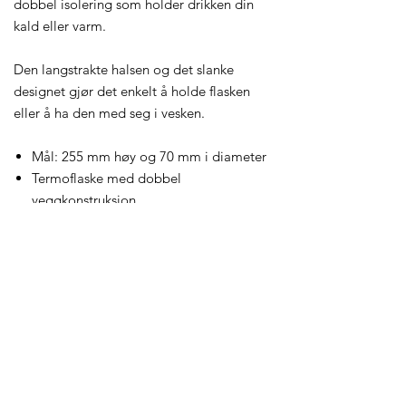
dobbel isolering som holder drikken din
kald eller varm.
Den langstrakte halsen og det slanke
designet gjør det enkelt å holde flasken
eller å ha den med seg i vesken.
Mål: 255 mm høy og 70 mm i diameter
Termoflaske med dobbel
veggkonstruksjon
Isolering som holder væsken varm eller
kald i 6 timer
Oppvaskmaskin anbefales ikke på
grunn av vakuumforsegling. Kun
håndvask.