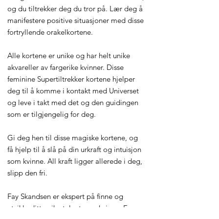
og du tiltrekker deg du tror på. Lær deg å
manifestere positive situasjoner med disse
fortryllende orakelkortene.
Alle kortene er unike og har helt unike
akvareller av fargerike kvinner. Disse
feminine Supertiltrekker kortene hjelper
deg til å komme i kontakt med Universet
og leve i takt med det og den guidingen
som er tilgjengelig for deg.
Gi deg hen til disse magiske kortene, og
få hjelp til å slå på din urkraft og intuisjon
som kvinne. All kraft ligger allerede i deg,
slipp den fri.
Fay Skandsen er ekspert på finne og
utvikle ditt unike talent som kvinne. Fays